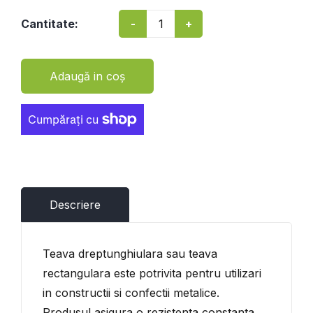
-
+
Cantitate:
Adaugă in coş
Descriere
Teava dreptunghiulara sau teava
rectangulara este potrivita pentru utilizari
in constructii si confectii metalice.
Produsul asigura o rezistenta constanta