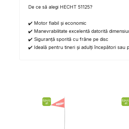
De ce să alegi HECHT 51125?
✔️ Motor fiabil și economic
✔️ Manevrabilitate excelentă datorită dimensiu
✔️ Siguranță sporită cu frâne pe disc
✔️ Ideală pentru tineri și adulți începători sau 
Epuiz
Epui
at
at