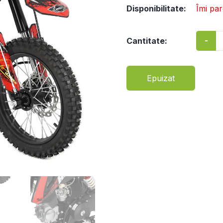
Disponibilitate:
Îmi pa
-
Cantitate:
Epuizat