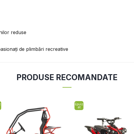
nilor reduse
pasionați de plimbări recreative
PRODUSE RECOMANDATE
z
Epuiz
at