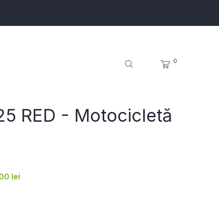
0
5 RED - Motocicletă
00 lei