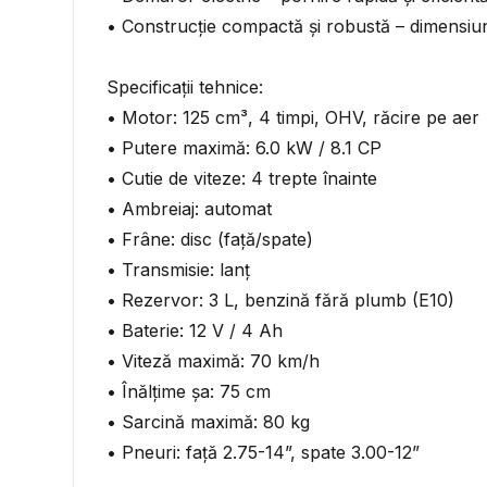
• Construcție compactă și robustă – dimensiu
Specificații tehnice:
• Motor: 125 cm³, 4 timpi, OHV, răcire pe aer
• Putere maximă: 6.0 kW / 8.1 CP
• Cutie de viteze: 4 trepte înainte
• Ambreiaj: automat
• Frâne: disc (față/spate)
• Transmisie: lanț
• Rezervor: 3 L, benzină fără plumb (E10)
• Baterie: 12 V / 4 Ah
• Viteză maximă: 70 km/h
• Înălțime șa: 75 cm
• Sarcină maximă: 80 kg
• Pneuri: față 2.75-14”, spate 3.00-12”