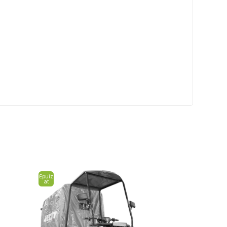
Epuiz
at