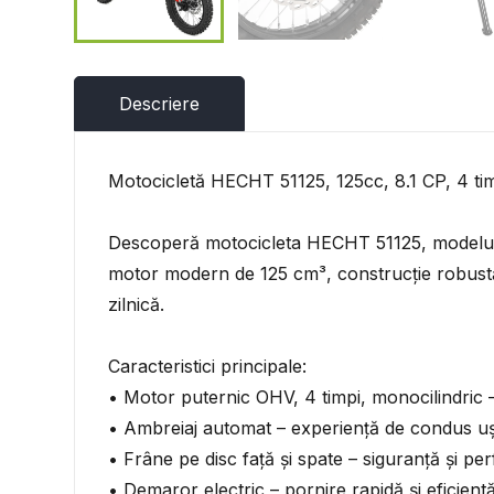
Descriere
Motocicletă HECHT 51125, 125cc, 8.1 CP, 4 tim
Descoperă motocicleta HECHT 51125, modelul id
motor modern de 125 cm³, construcție robustă ș
zilnică.
Caracteristici principale:
• Motor puternic OHV, 4 timpi, monocilindric –
• Ambreiaj automat – experiență de condus ușo
• Frâne pe disc față și spate – siguranță și per
• Demaror electric – pornire rapidă și eficientă