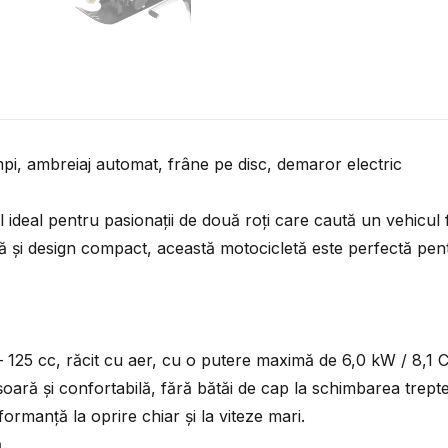
pi, ambreiaj automat, frâne pe disc, demaror electric
eal pentru pasionații de două roți care caută un vehicul f
i design compact, această motocicletă este perfectă pentru p
 125 cc, răcit cu aer, cu o putere maximă de 6,0 kW / 8,1 C
ară și confortabilă, fără bătăi de cap la schimbarea trepte
formanță la oprire chiar și la viteze mari.
.