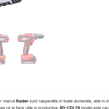
ator marca
Raider
sunt raspandite in toate domeniile, atat in i
ea ce le face utile si productive.
RD-CDL29
model este cara