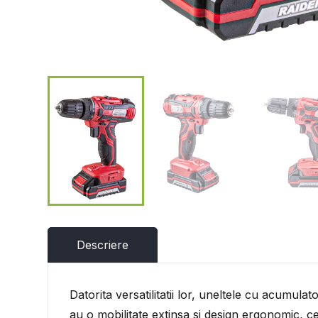
Descriere
Datorita versatilitatii lor, uneltele cu acumul
au o mobilitate extinsa si design ergonomic, ce