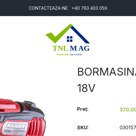
CONTACTEAZA-NE:
+40 763 403 059
T
BORMASIN
18V
Preţ:
370,00
SKU:
03015