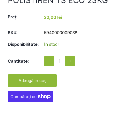
POLISTIREN TS ECO 23KG
Preţ:
22,00 lei
SKU:
5940000009038
Disponibilitate:
În stoc!
-
+
Cantitate:
Adaugă in coş