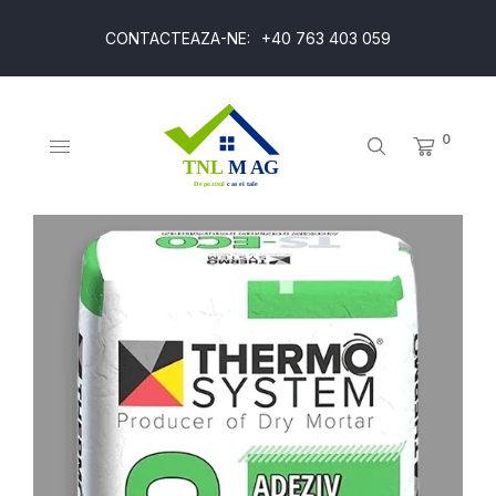
CONTACTEAZA-NE:
+40 763 403 059
0