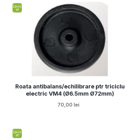
Epuiz
at
Roata antibalans/echilibrare ptr triciclu
electric VM4 (Ø6.5mm Ø72mm)
70,00 lei
Epuiz
at