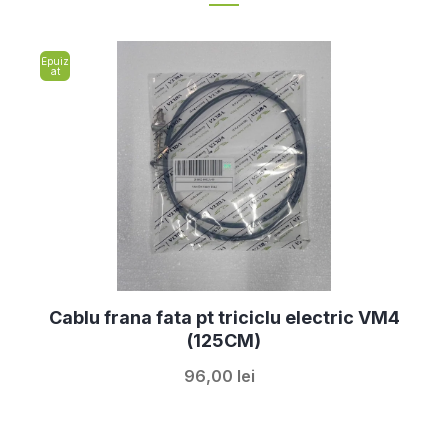
Epuiz
at
Cablu frana fata pt triciclu electric VM4
(125CM)
96,00 lei