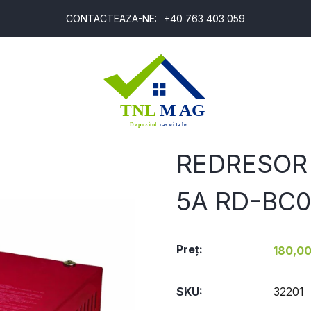
CONTACTEAZA-NE:
+40 763 403 059
T
REDRESOR
5A RD-BC0
Preţ:
180,00 
SKU:
32201