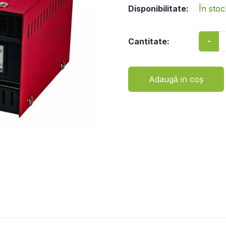
Disponibilitate:
În stoc
-
Cantitate:
Adaugă in coş