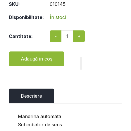
SKU:
010145
Disponibilitate:
În stoc!
-
+
Cantitate:
Adaugă in coş
Descriere
Mandrina automata
Schimbator de sens