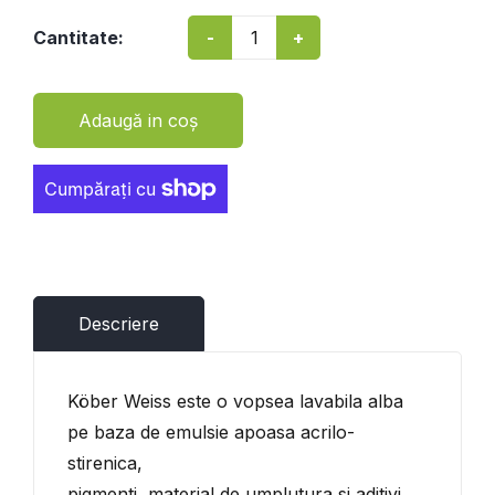
-
+
Cantitate:
Adaugă in coş
Descriere
Köber Weiss este o vopsea lavabila alba
pe baza de emulsie apoasa acrilo-
stirenica,
pigmenti, material de umplutura si aditivi