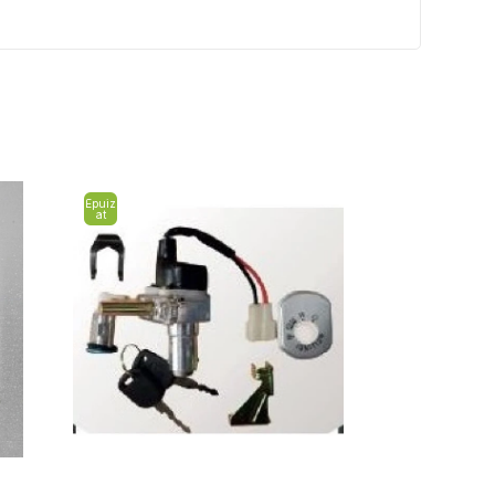
Epuiz
at