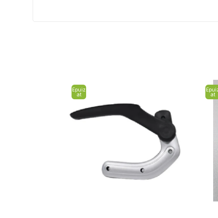
Epuiz
Epui
at
at