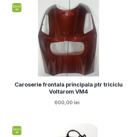
Epuiz
at
Caroserie frontala principala ptr triciclu
Voltarom VM4
600,00 lei
Epuiz
at