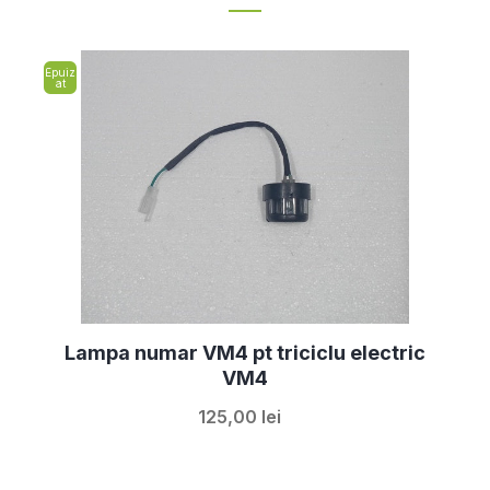
Epuiz
at
Lampa numar VM4 pt triciclu electric
VM4
125,00 lei