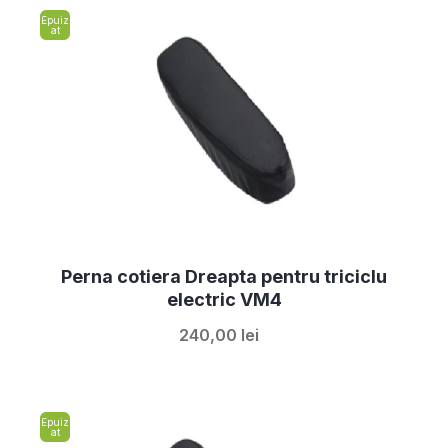
Epuiz
at
Perna cotiera Dreapta pentru triciclu
electric VM4
240,00 lei
Epuiz
at