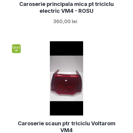
Caroserie principala mica pt triciclu
electric VM4 - ROSU
360,00 lei
Epuiz
at
Caroserie scaun ptr triciclu Voltarom
VM4