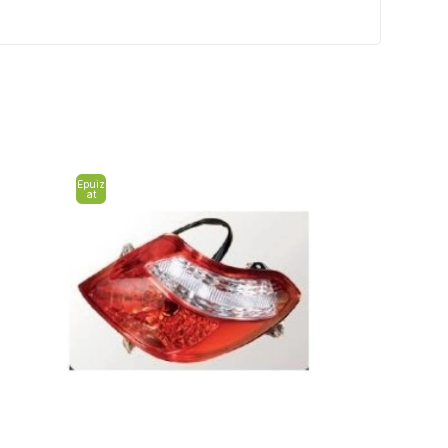
Epuiz
at