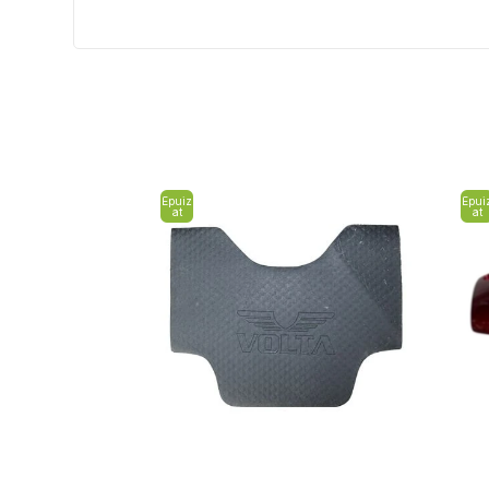
Epuiz
Epui
at
at